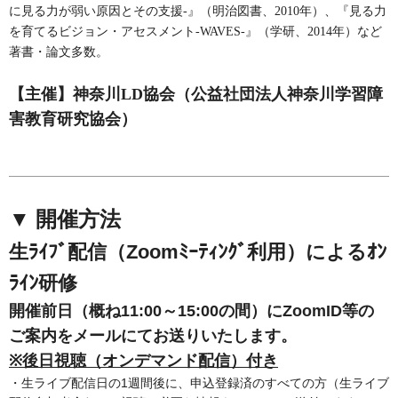
に見る力が弱い原因とその支援-』（明治図書、2010年）、『見る力
を育てるビジョン・アセスメント-WAVES-』（学研、2014年）など
著書・論文多数。
【主催】神奈川LD協会（公益社団法人神奈川学習障
害教育研究協会）
▼ 開催
方法
生ﾗｲﾌﾞ配信（Zoomﾐｰﾃｨﾝｸﾞ利用）によるｵﾝ
ﾗｲﾝ研修
開催前日（概ね11:00～15:00の間）にZoomID等の
ご案内をメールにてお送りいたします。
※後日視聴（オンデマンド配信）付き
・生ライブ配信日の1週間後に、申込登録済のすべての方（生ライブ