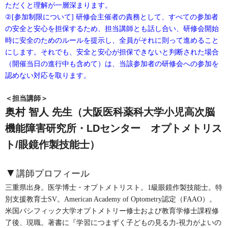
ただくと理解が一層深まります。
②[参加制限について] 研修会主催者の責務として、すべての参加者
の安全と安心を担保するため、担当講師とも話し合い、研修会開始
時に安全のためのルールを提示し、全員がそれに則って進めること
にします。それでも、安全と安心が担保できないと判断された場合
（開催当日の進行中も含めて）は、当該参加者の研修会への参加を
認めない対応を取ります。
＜担当講師＞
奥村 智人 先生（大阪医科薬科大学小児高次脳
機能障害研究所・LDセンター オプトメトリス
ト/眼鏡作製技能士）
▼
講師プロフィール
三重県出身。医学博士・オプトメトリスト。1級眼鏡作製技能士。特
別支援教育士SV。American Academy of Optometry認定（FAAO）。
米国パシフィック大学オプトメトリー修士および教育学修士課程修
了後、現職。著書に『学習につまずく子どもの見る力-視力がよいの