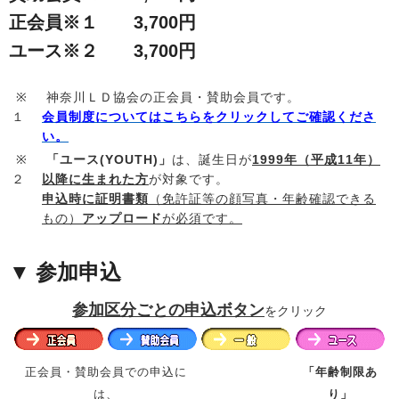
正会員※１ 3,700円
ユース※２ 3,700円
※
神奈川ＬＤ協会の正会員・賛助会員です。
１
会員制度についてはこちらをクリックしてご確認くださ
い。
※
「ユース(YOUTH)」
は、誕生日が
1999年（平成11年）
２
以降に生まれた方
が対象です。
申込時に証明書類
（免許証等の顔写真・年齢確認できる
もの）
アップロード
が必須です。
▼ 参加申込
参加区分ごとの申込ボタン
を
クリック
正会員・賛助会員での申込に
「年齢制限あ
は、
り」