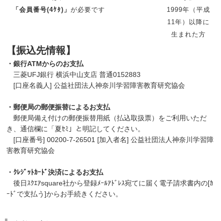
「会員番号(4ｹﾀ)」
が必要です
1999年（平成
11年）以降に
生まれた方
【振込先情報】
・銀行ATMからのお支払
三菱UFJ銀行 横浜中山支店 普通0152883
[口座名義人] 公益社団法人神奈川学習障害教育研究協会
・郵便局の郵便振替によるお支払
郵便局備え付けの郵便振替用紙（払込取扱票）をご利用いただ
き、通信欄に「夏ｾﾐ」と明記してください。
[口座番号] 00200-7-26501 [加入者名] 公益社団法人神奈川学習障
害教育研究協会
・ｸﾚｼﾞｯﾄｶｰﾄﾞ決済によるお支払
後日ｽｸｴｱsquare社から登録ﾒｰﾙｱﾄﾞﾚｽ宛てに届く電子請求書内の[ｶ
ｰﾄﾞで支払う]からお手続きください。