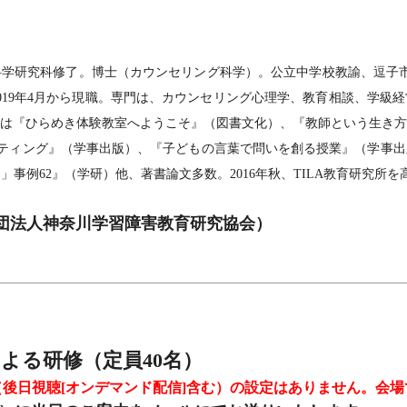
学研究科修了。博士（カウンセリング科学）。公立中学校教諭、逗子市教
019年4月から現職。専門は、カウンセリング心理学、教育相談、学級
は『ひらめき体験教室へようこそ』（図書文化）、『教師という生き方
ーティング』（学事出版）、『子どもの言葉で問いを創る授業』（学事
例62』（学研）他、著書論文多数。2016年秋、TILA教育研究所を高知市にて設立。
団法人神奈川学習障害教育研究協会）
よる研修（定員40名）
後日視聴[オンデマンド配信]含む）の設定はありません。会