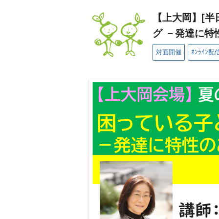
【上大岡】[半日
グ －発達に特
対面開催
ｵﾝﾗｲﾝ