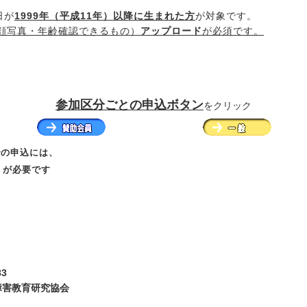
日が
1999年（平成11年）以降に生まれた方
が対象です。
顔写真・年齢確認できるもの）
アップロード
が必須です。
参加区分ごとの申込ボタン
を
クリック
での申込には、
」
が必要です
3
障害教育研究協会