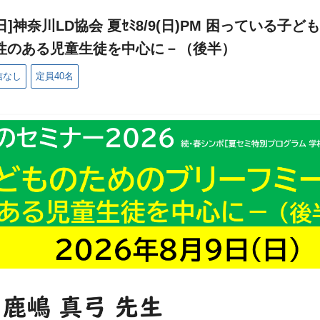
]神奈川LD協会 夏ｾﾐ8/9(日)PM 困っている
性のある児童生徒を中心に－（後半）
配信なし
定員40名