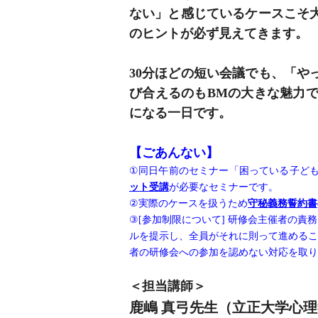
ない」と感じているケースこそ
のヒントが必ず見えてきます。
30分ほどの短い会議でも、「
び合えるのもBMの大きな魅力
になる一日です。
【ごあんない】
①同日午前のセミナー「困っている子ども
ット受講
が必要なセミナーです。
②実際のケースを扱うため
守秘義務誓約書
③[参加制限について] 研修会主催者の
ルを提示し、全員がそれに則って進めるこ
者の研修会への参加を認めない対応を取り
＜担当講師＞
鹿嶋 真弓先生（立正大学心理