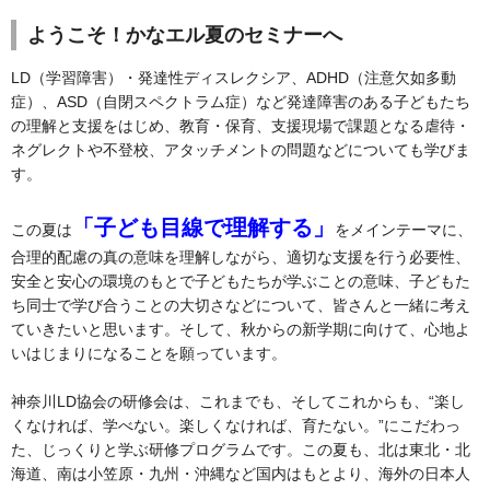
ようこそ！かなエル夏のセミナーへ
LD（学習障害）・発達性ディスレクシア、ADHD（注意欠如多動
症）、ASD（自閉スペクトラム症）など発達障害のある子どもたち
の理解と支援をはじめ、教育・保育、支援現場で課題となる虐待・
ネグレクトや不登校、アタッチメントの問題などについても学びま
す。
「子ども目線で理解する」
この夏は
をメインテーマに、
合理的配慮の真の意味を理解しながら、適切な支援を行う必要性、
安全と安心の環境のもとで子どもたちが学ぶことの意味、子どもた
ち同士で学び合うことの大切さなどについて、皆さんと一緒に考え
ていきたいと思います。そして、秋からの新学期に向けて、心地よ
いはじまりになることを願っています。
神奈川LD協会の研修会は、これまでも、そしてこれからも、“楽し
くなければ、学べない。楽しくなければ、育たない。”にこだわっ
た、じっくりと学ぶ研修プログラムです。この夏も、北は東北・北
海道、南は小笠原・九州・沖縄など国内はもとより、海外の日本人