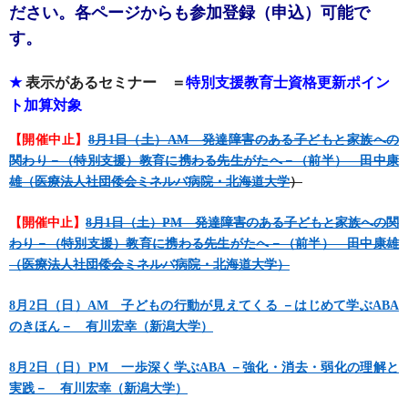
ださい。各ページからも参加登録（申込）可能で
す。
★
表示があるセミナー ＝
特別支援教育士資格更新ポイン
ト加算対象
【開催中止】
8月1日（土）AM 発達障害のある子どもと家族への
関わり－（特別支援）教育に携わる先生がたへ－（前半） 田中康
雄（医療法人社団倭会ミネルバ病院・北海道大学
）
【開催中止】
8月1日（土）PM 発達障害のある子どもと家族への関
わり－（特別支援）教育に携わる先生がたへ－（前半） 田中康雄
（医療法人社団倭会ミネルバ病院・北海道大学）
8月2日（日）AM 子どもの行動が見えてくる －はじめて学ぶABA
のきほん－ 有川宏幸（新潟大学）
8月2日（日）PM 一歩深く学ぶABA －強化・消去・弱化の理解と
実践－ 有川宏幸（新潟大学）