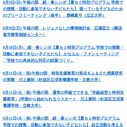
8月9日(日) 午後の部 続・春シンポ【夏セミ特別プログラム 学校で
の授業・活動に参加できない子どもたち】 困っている子どものため
のブリーフミーティング（後半） 鹿嶋真弓（立正大学）
8月9日(日) 午後の部 レジュメなしの事例検討会 広瀬宏之（横須
賀市療育相談センター）
8月10日(月) 続・春シンポ【夏セミ特別プログラム 学校での授業・
活動に参加できない子どもたち】 かなエル・ファンミーティング
「学校での具体的な対応の試案づくり」
8月11日(火・祝)午前の部 特別支援教育の視点をふまえた授業研究
の実際 川上康則（杉並区立済美養護学校・立教大学）
8月11日(火・祝) 午後の部 通常の学級でできる「学級経営と特別支
援教育」2学期から始められるリスタート 川上康則（杉並区立済美
養護学校・立教大学）
8月11日(火・祝) 午後の部 続・春シンポ【夏セミ特別プログラム
学校での授業・活動に参加できない子どもたち】 自立活動を考える