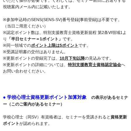
いただく操作が必要です。くわしくは、セミナー前日にお送りする
視聴案内メール内に記載いたします。
※参加申込時のSENS(SENS-SV)番号登録[事前登録]は不要です。
（当日ご用意ください）
※認定ポイント数は、特別支援教育士資格更新規程 第2条Ⅵ領域1よ
り
「半日セミナー＝1ポイント」
です。
※同一領域での
ポイント上限は5ポイント
です。
※受講証明書の交付はありません。
※更新ポイントの登録完了は、
10月下旬以降
の見込みです。
※更新ポイントの詳細については、
特別支援教育士資格認定協会
へ
お問い合わせください。
● 学校心理士資格更新ポイント加算対象
の表示があるセミナ
ー（このご案内があるセミナー）
学校心理士（同SV）有資格者は、セミナーを
受講
されると
資格更新
ポイント
が認められます。