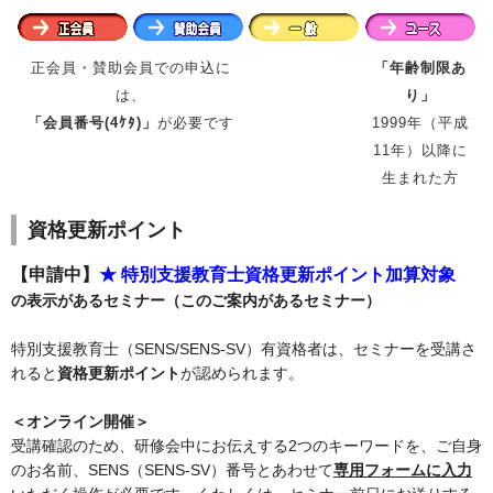
正会員・賛助会員での申込に
「年齢制限あ
は、
り」
「会員番号(4ｹﾀ)」
が必要です
1999年（平成
11年）以降に
生まれた方
資格更新ポイント
【申請中】
★ 特別支援教育士資格更新ポイント加算対象
の表示があるセミナー（このご案内があるセミナー）
特別支援教育士（SENS/SENS-SV）有資格者は、セミナーを
受講
さ
れると
資格更新ポイント
が認められます。
＜オンライン開催＞
受講確認のため、研修会中にお伝えする2つのキーワードを、ご自身
のお名前、SENS（SENS-SV）番号とあわせて
専用フォームに入力