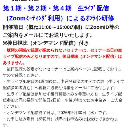
第１期・第２期・第４期 生ﾗｲﾌﾞ配信
（Zoomﾐｰﾃｨﾝｸﾞ利用）によるｵﾝﾗｲﾝ研修
開催前日（概ね11:00～15:00の間）にZoomID等の
ご案内をメールにてお送りいたします。
※後日視聴（オンデマンド配信）付き
・
版権の関係で録画が認められないセミナーは、セミナー当日の生
ライブ配信のみとなりますので、後日視聴（オンデマンド配信）は
ありません。
・後日視聴の設定がないセミナーはご案内ページに記載しておりま
すので確認ください。
・生ライブ配信日の1週間後に、申込登録済のすべての方（生ライブ
配信参加者含む）へ視聴に必要な情報をメールにて送付します。
・生ライブ配信は参加せず後日視聴のみを希望の方も、生ライブ配
信参加と同じ要領で開催日2日前・午後3時までにお申込み・ご入金
ください。
・オンデマンド配信終了日は、2026年9月30日（水）です。
・お申し込み期日（締切日）以降のお申込みはお受けできかねま
す。