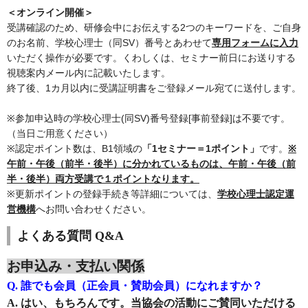
＜オンライン開催＞
受講確認のため、研修会中にお伝えする2つのキーワードを、ご自身
のお名前、学校心理士（同SV）番号とあわせて
専用フォームに入力
いただく操作が必要です。くわしくは、セミナー前日にお送りする
視聴案内メール内に記載いたします。
終了後、1カ月以内に受講証明書をご登録メール宛てに送付します。
※参加申込時の学校心理士(同SV)番号登録[事前登録]は不要です。
（当日ご用意ください）
※認定ポイント数は、B1領域の
「1セミナー＝1ポイント」
です。
※
午前・午後（前半・後半）に分かれているものは、午前・午後（前
半・後半）両方受講で１ポイントなります。
※更新ポイントの登録手続き等詳細については、
学校心理士認定運
営機構
へお問い合わせください。
よくある質問 Q&A
お申込み・支払い関係
Q.
誰でも
会員（正会員・賛助会員）になれますか？
A. はい、もちろんです。当協会の活動にご賛同いただける