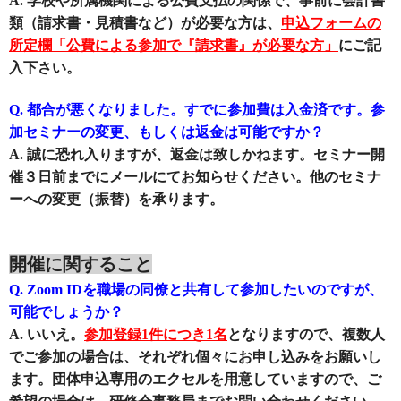
A. 学校や所属機関による公費支払の関係で、事前に会計書
類（請求書・見積書など）が必要な方は、
申込フォームの
所定欄「公費による参加で『請求書』が必要な方」
にご記
入下さい。
Q.
都合が悪くなりました。すでに参加費は入金済です。参
加セミナーの変更、もしくは返金は可能ですか？
A. 誠に恐れ入りますが、返金は致しかねます。
セミナー開
催３日前までにメールにてお知らせください。他のセミナ
ーへの変更（振替）を承ります。
開催に関すること
Q. Zoom IDを職場の同僚と共有して参加したいのですが、
可能でしょうか？
A. いいえ。
参加登録1件につき1名
となりますので、複数人
でご参加の場合は、それぞれ個々にお申し込みをお願いし
ます
。団体申込専用のエクセルを用意していますので、ご