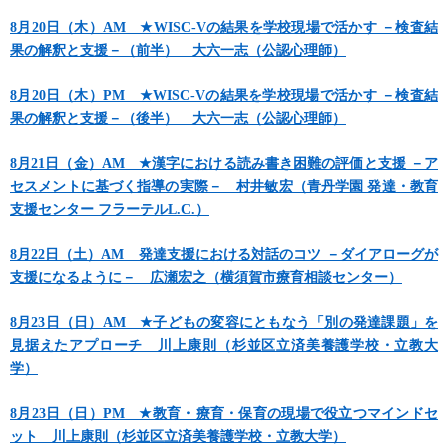
8月20日（木）AM ★WISC-Vの結果を学校現場で活かす －検査結
果の解釈と支援－（前半） 大六一志（公認心理師）
8月20日（木）PM ★WISC-Vの結果を学校現場で活かす －検査結
果の解釈と支援－（後半） 大六一志（公認心理師）
8月21日（金）AM ★漢字における読み書き困難の評価と支援 －ア
セスメントに基づく指導の実際－ 村井敏宏（青丹学園 発達・教育
支援センター フラーテルL.C.）
8月22日（土）AM 発達支援における対話のコツ －ダイアローグが
支援になるように－ 広瀬宏之（横須賀市療育相談センター）
8月23日（日）AM ★子どもの変容にともなう「別の発達課題」を
見据えたアプローチ 川上康則（杉並区立済美養護学校・立教大
学）
8月23日（日）PM ★教育・療育・保育の現場で役立つマインドセ
ット 川上康則（杉並区立済美養護学校・立教大学）