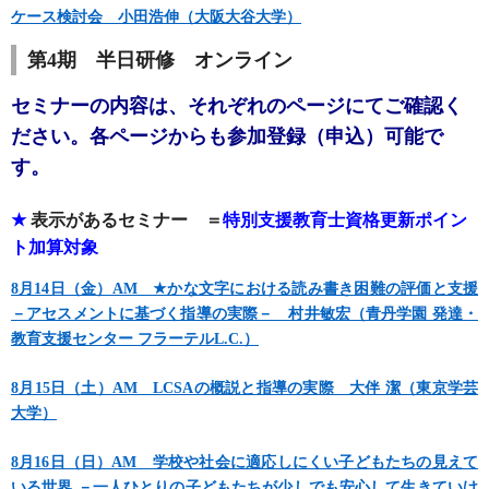
ケース検討会 小田浩伸（大阪大谷大学）
第4期 半日研修 オンライン
セミナーの内容は、それぞれのページにてご確認く
ださい。各ページからも参加登録（申込）可能で
す。
★
表示があるセミナー ＝
特別支援教育士資格更新ポイン
ト加算対象
8月14日（金）AM ★かな文字における読み書き困難の評価と支援
－アセスメントに基づく指導の実際－ 村井敏宏（青丹学園 発達・
教育支援センター フラーテルL.C.）
8月15日（土）AM LCSAの概説と指導の実際 大伴 潔（東京学芸
大学）
8月16日（日）AM 学校や社会に適応しにくい子どもたちの見えて
いる世界 －一人ひとりの子どもたちが少しでも安心して生きていけ