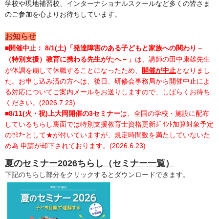
学校や現地補習校、インターナショナルスクールなど多くの皆さま
のご参加を心よりお待ちしています。
お知らせ
■開催中止： 8/1(土)「
発達障害のある子どもと家族への関わり－
は、講師の田中康雄先生
（特別支援）教育に携わる先生がたへ－」
が体調を崩して休職することになったため、
開催が中止
となりまし
た。お申し込み済の方へは、後日、研修会事務局から開催中止によ
る対応についてご案内メールをお送りしますので、しばらくお待ち
ください。(2026.7.23)
■8/11(火・祝)上大岡開催の3セミナー
は、全国の学校・施設に配布
しているちらし裏面では特別支援教育士資格更新ﾎﾟｲﾝﾄ加算対象予定
のｾﾐﾅｰとして★が付いていますが、規定時間数を満たしていないた
め為 申請が却下されております。(2026.6.23)
夏のセミナー2026ちらし（セミナー一覧）
下記のちらし部分をクリックするとダウンロードできます。