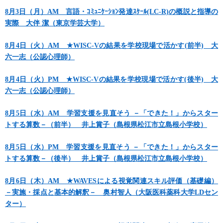
8月3日（月）AM 言語・ｺﾐｭﾆｹｰｼｮﾝ発達ｽｹｰﾙ(LC-R)の概説と指導の
実際 大伴 潔（東京学芸大学）
8月4日（火）AM ★WISC-Vの結果を学校現場で活かす(前半) 大
六一志（公認心理師）
8月4日（火）PM ★WISC-Vの結果を学校現場で活かす(後半) 大
六一志（公認心理師）
8月5日（水）AM 学習支援を見直そう －「できた！」からスター
トする算数－（前半） 井上賞子（島根県松江市立島根小学校）
8月5日（水）PM 学習支援を見直そう －「できた！」からスター
トする算数－（後半） 井上賞子（島根県松江市立島根小学校）
8月6日（木）AM ★WAVESによる視覚関連スキル評価（基礎編）
－実施・採点と基本的解釈－ 奥村智人（大阪医科薬科大学LDセン
ター）