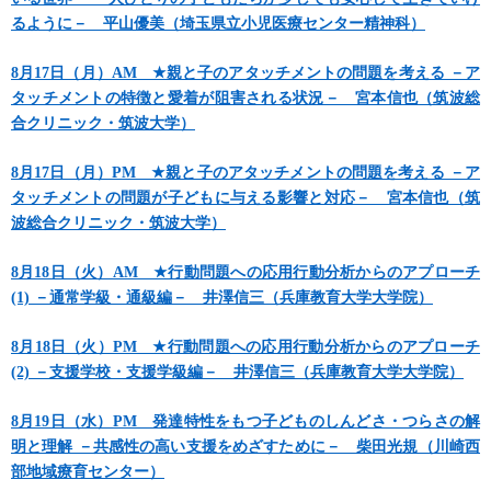
るように－ 平山優美（埼玉県立小児医療センター精神科）
8月17日（月）AM ★親と子のアタッチメントの問題を考える －ア
タッチメントの特徴と愛着が阻害される状況－ 宮本信也（筑波総
合クリニック・筑波大学）
8月17日（月）PM ★親と子のアタッチメントの問題を考える －ア
タッチメントの問題が子どもに与える影響と対応－ 宮本信也（筑
波総合クリニック・筑波大学）
8月18日（火）AM ★行動問題への応用行動分析からのアプローチ
(1) －通常学級・通級編－ 井澤信三（兵庫教育大学大学院）
8月18日（火）PM ★行動問題への応用行動分析からのアプローチ
(2) －支援学校・支援学級編－ 井澤信三（兵庫教育大学大学院）
8月19日（水）PM 発達特性をもつ子どものしんどさ・つらさの解
明と理解 －共感性の高い支援をめざすために－ 柴田光規（川崎西
部地域療育センター）