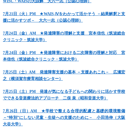
WISC・WAISの大誤解 大六一志（公認心理師）
7月21日（火）PM ★WAIS-Ⅳをわかって活かそう －結果解釈と支
援に活かすツボ－ 大六一志（公認心理師）
7月24日（金）AM ★発達障害の理解と支援 宮本信也（筑波総合
クリニック・筑波大学）
7月24日（金）PM ★発達障害における二次障害の理解と対応 宮
本信也（筑波総合クリニック・筑波大学）
7月25日（土）AM 発達障害支援の基本 －支援あれこれ－ 広瀬宏
之（横須賀市療育相談センター）
7月25日（土）PM 発達が気になる子どもへの関わりに活かす学校
でできる音楽療法的アプローチ 二俣 泉（昭和音楽大学）
7月26日（日）AM ★学校で整える合理的配慮と基礎的環境整備
－“特別”にしない児童・生徒への支援のために－ 小田浩伸（大阪
大谷大学）