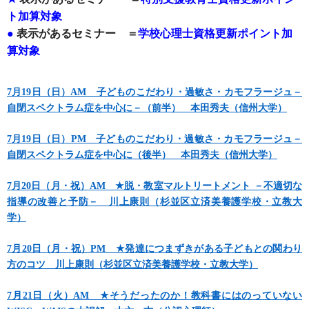
ト加算対象
●
表示があるセミナー ＝
学校心理士資格更新ポイント加
算対象
7月19日（日）AM 子どものこだわり・過敏さ・カモフラージュ－
自閉スペクトラム症を中心に－（前半） 本田秀夫（信州大学）
7月19日（日）PM 子どものこだわり・過敏さ・カモフラージュ－
自閉スペクトラム症を中心に（後半） 本田秀夫（信州大学）
7月20日（月・祝）AM ★脱・教室マルトリートメント －不適切な
指導の改善と予防－ 川上康則（杉並区立済美養護学校・立教大
学）
7月20日（月・祝）PM ★発達につまずきがある子どもとの関わり
方のコツ 川上康則（杉並区立済美養護学校・立教大学）
7月21日（火）AM ★そうだったのか！教科書にはのっていない