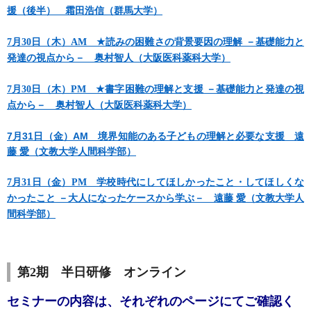
援（後半） 霜田浩信（群馬大学）
7月30日（木）AM ★読みの困難さの背景要因の理解 －基礎能力と
発達の視点から－ 奥村智人（大阪医科薬科大学）
7月30日（木）PM ★書字困難の理解と支援 －基礎能力と発達の視
点から－ 奥村智人（大阪医科薬科大学）
7月31日（金）AM 境界知能のある子どもの理解と必要な支援 遠
藤 愛（文教大学人間科学部）
7月31日（金）PM 学校時代にしてほしかったこと・してほしくな
かったこと －大人になったケースから学ぶ－ 遠藤 愛（文教大学人
間科学部）
第2期 半日研修 オンライン
セミナーの内容は、それぞれのページにてご確認く