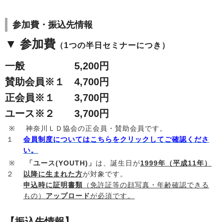
参加費・振込先情報
▼ 参加費
（1つの半日セミナーにつき）
一般 5,200円
賛助会員※１ 4,700円
正会員※１ 3,700円
ユース※２ 3,700円
※
神奈川ＬＤ協会の正会員・賛助会員です。
１
会員制度についてはこちらをクリックしてご確認くださ
い。
※
「ユース(YOUTH)」
は、誕生日が
1999年（平成11年）
２
以降に生まれた方
が対象です。
申込時に証明書類
（免許証等の顔写真・年齢確認できる
もの）
アップロード
が必須です。
【振込先情報】