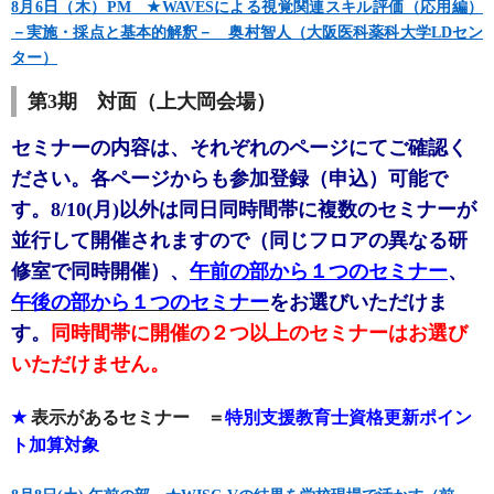
8月6日（木）PM ★WAVESによる視覚関連スキル評価（応用編）
－実施・採点と基本的解釈－ 奥村智人（大阪医科薬科大学LDセン
ター）
第3期 対面（上大岡会場）
セミナーの内容は、それぞれのページにてご確認く
ださい。各ページからも参加登録（申込）可能で
す。8/10(月)以外は同日同時間帯に複数のセミナーが
並行して開催されますので（同じフロアの異なる研
修室で同時開催）、
午前の部から１つのセミナー
、
午後の部から１つのセミナー
をお選びいただけま
す。
同時間帯に開催の２つ以上のセミナーはお選び
いただけません。
★
表示があるセミナー ＝
特別支援教育士資格更新ポイン
ト加算対象